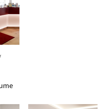
r
äume